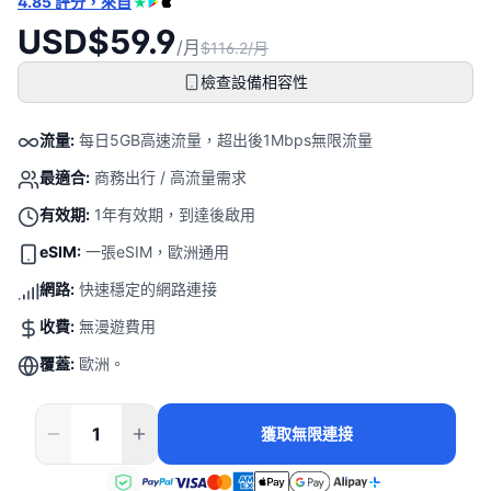
4.85 評分，來自
USD$59.9
/月
$116.2/月
檢查設備相容性
流量:
每日5GB高速流量，超出後1Mbps無限流量
最適合:
商務出行 / 高流量需求
有效期:
1年有效期，到達後啟用
eSIM:
一張eSIM，歐洲通用
網路:
快速穩定的網路連接
收費:
無漫遊費用
覆蓋:
歐洲。
獲取無限連接