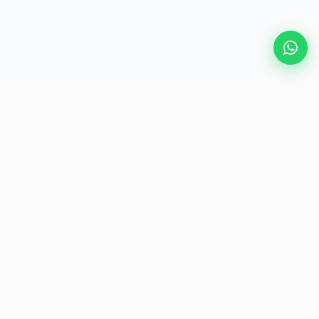
熱門目的地
eSIM
關於AirZlink
訂閱我們
訂閱我們的通訊，獲取最新優惠和旅遊資訊。