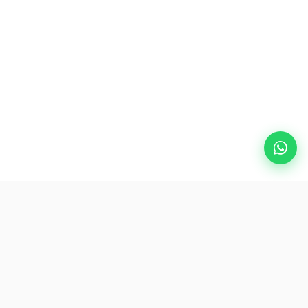
熱門目的地
eSIM
關於AirZlink