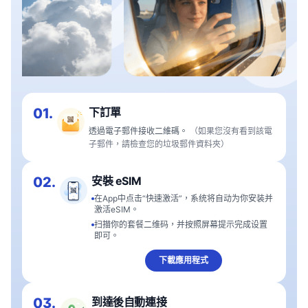
01.
下訂單
透過電子郵件接收二維碼。
（如果您沒有看到該電
子郵件，請檢查您的垃圾郵件資料夾）
02.
安裝 eSIM
在App中点击“快速激活”，系统将自动为你安装并
激活eSIM。
扫描你的套餐二维码，并按照屏幕提示完成设置
即可。
下載應用程式
03.
到達後自動連接