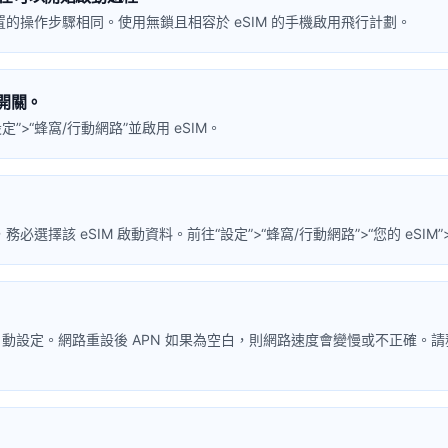
oid 裝置的操作步驟相同。使用無鎖且相容於 eSIM 的手機啟用飛行計劃。
遊開關。
”>“蜂窩/行動網路”並啟用 eSIM。
務必選擇該 eSIM 啟動資料。前往“設定”>“蜂窩/行動網路”>“您的 eSI
會自動設定。網路重設後 APN 如果為空白，則網路速度會變慢或不正確。