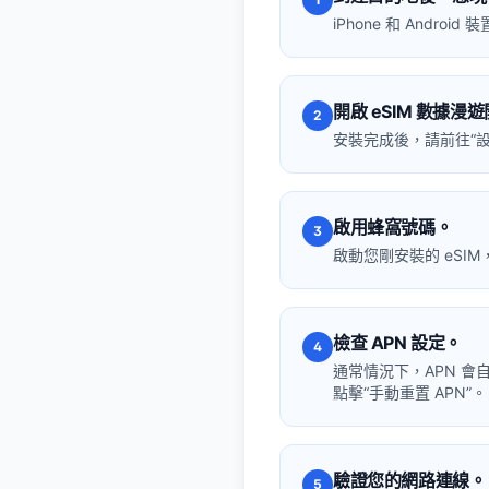
iPhone 和 Andr
開啟 eSIM 數據漫
2
安裝完成後，請前往“設定
啟用蜂窩號碼。
3
啟動您剛安裝的 eSIM，
檢查 APN 設定。
4
通常情況下，APN 
點擊“手動重置 APN”。
驗證您的網路連線。
5