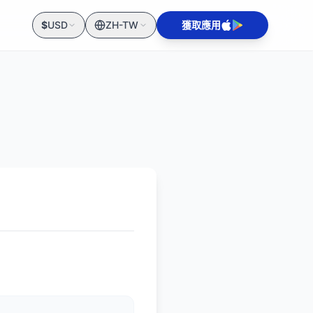
$
USD
ZH-TW
獲取應用