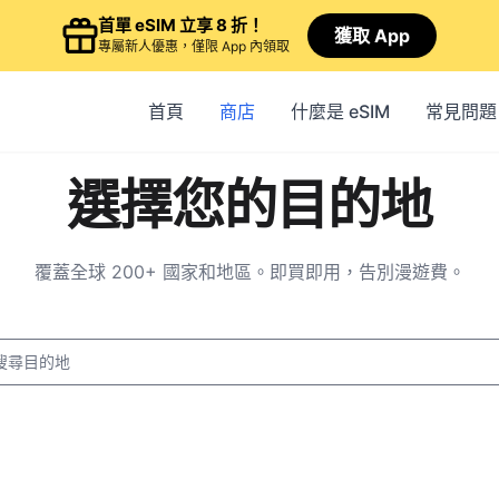
首單 eSIM 立享 8 折！
獲取 App
專屬新人優惠，僅限 App 內領取
首頁
商店
什麼是 eSIM
常見問題
選擇您的目的地
覆蓋全球 200+ 國家和地區。即買即用，告別漫遊費。