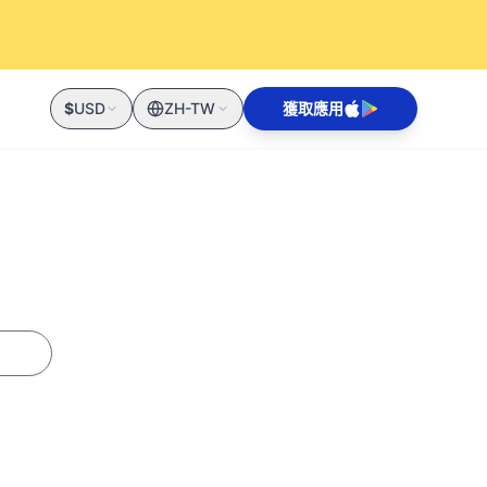
$
USD
ZH-TW
獲取應用