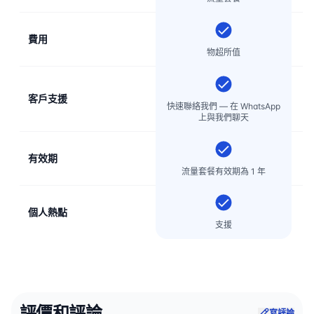
費用
物超所值
客戶支援
電
快速聯絡我們 — 在 WhatsApp
上與我們聊天
有效期
流量套餐有效期為 1 年
個人熱點
支援
評價和評論
寫評論