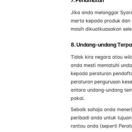
7. Penamatan
Jika anda melanggar Syara
merta kepada produk dan 
masih dikuatkuasakan sel
8. Undang-undang Terp
Tidak kira negara atau w
anda mesti mematuhi undan
kepada peraturan pendafta
peraturan pengurusan kes
antara undang-undang temp
pakai.
Sebaik sahaja anda mener
peribadi anda untuk tujua
rantau anda (seperti Pera