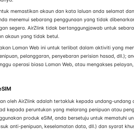
uk memastikan akaun dan kata laluan anda selamat dan u
nda menemui sebarang penggunaan yang tidak dibenarkan
an segera. AirZlink tidak bertanggungjawab untuk sebar
n akaun yang tidak betul.
kan Laman Web ini untuk terlibat dalam aktiviti yang m
penipuan, pelanggaran, penyebaran perisian hasad, dll.); a
gu operasi biasa Laman Web, atau mengakses pelayan, 
 eSIM
an oleh AirZlink adalah tertakluk kepada undang-undang
rhad kepada peruntukan yang melarang penipuan atau pen
gunakan produk eSIM, anda bersetuju untuk mematuhi u
uk anti-penipuan, keselamatan data, dll.) dan syarat khu