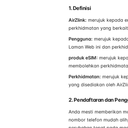
1. Definisi
AirZlink:
merujuk kepada en
perkhidmatan yang berkait
Pengguna:
merujuk kepada
Laman Web ini dan perkhid
produk eSIM:
merujuk kepa
membolehkan perkhidmata
Perkhidmatan:
merujuk kep
yang disediakan oleh AirZ
2. Pendaftaran dan Pen
Anda mesti memberikan mak
nombor telefon mudah alih
perubahan tepat pada ma