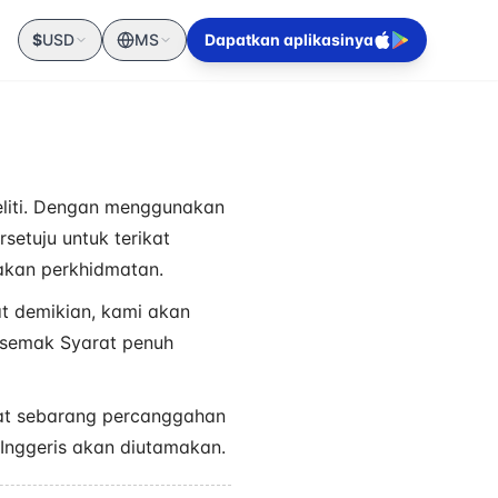
$
USD
MS
Dapatkan aplikasinya
 teliti. Dengan menggunakan
etuju untuk terikat
nakan perkhidmatan.
t demikian, kami akan
a semak Syarat penuh
apat sebarang percanggahan
 Inggeris akan diutamakan.