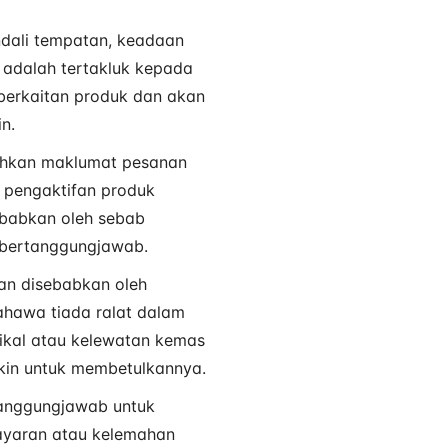
ndali tempatan, keadaan
n adalah tertakluk kepada
berkaitan produk dan akan
n.
ahkan maklumat pesanan
n pengaktifan produk
ebabkan oleh sebab
n bertanggungjawab.
an disebabkan oleh
hawa tiada ralat dalam
nikal atau kelewatan kemas
gkin untuk membetulkannya.
tanggungjawab untuk
bayaran atau kelemahan