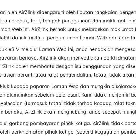
n oleh AirZlink dipengaruhi oleh liputan rangkaian penge
Butiran produk, tarif, tempoh penggunaan dan maklumat lai
man Web ini. AirZlink berhak untuk melaraskan maklumat 
lebih dahulu melalui pengumuman Laman Web dan cara lai
duk eSIM melalui Laman Web ini, anda hendaklah menges
mbayaran berjaya, AirZlink akan menyediakan perkhidmata
. AirZlink boleh membantu dengan isu penggunaan yang dis
rasian peranti atau ralat pengendalian, tetapi tidak aka
akluk kepada paparan Laman Web dan mungkin diselarask
an diumumkan sebelum pelarasan. Kami tidak menjamin ba
elesaian (termasuk tetapi tidak terhad kepada ralat tek
kian berlaku, AirZlink akan menghubungi anda secepat mun
ui gerbang pembayaran pihak ketiga. AirZlink tidak ber
oleh perkhidmatan pihak ketiga (seperti kegagalan pem