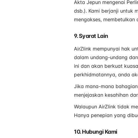
Akta Jepun mengenai Perli
dsb.). Kami berjanji untu
mengakses, membetulkan 
9. Syarat Lain
AirZlink mempunyai hak un
dalam undang-undang dan 
ini dan akan berkuat kuas
perkhidmatannya, anda aka
Jika mana-mana bahagian S
menjejaskan kesahihan da
Walaupun AirZlink tidak me
Hanya penepian yang dibuat
10. Hubungi Kami