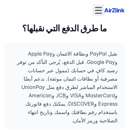
AirZlink
ما طرق الدفع التي نقبلها؟
نقبل PayPal وبطاقة الائتمان وApple Pay
وGoogle Pay. قبل الدفع، يُرجى التأكد من توفر
رصيد كافٍ في حسابك (ممول عبر حسابات
مصرفية أو بطاقات ائتمان موثقة). ندعم أيضًا
الاستخدام المباشر لطرق دفع مثل UnionPay
وMasterCard وVISA وJCB وAmerican
Express وDISCOVER. يمكنك دفع فاتورتك
باستخدام رقم بطاقتك واسمك وتاريخ انتهاء
الصلاحية ورمز الأمان.