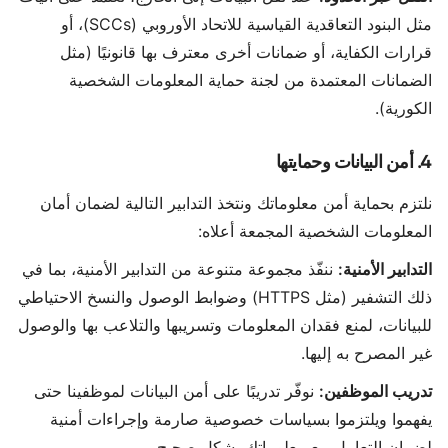
مثل البنود التعاقدية القياسية للاتحاد الأوروبي (SCCs)، أو
قرارات الكفاية، أو ضمانات أخرى معترف بها قانونيًا (مثل
الضمانات المعتمدة من لجنة حماية المعلومات الشخصية
الكورية).
4. أمن البيانات وحمايتها
نلتزم بحماية أمن معلوماتك ونتخذ التدابير التالية لضمان أمان
المعلومات الشخصية المجمعة أعلاه:
التدابير الأمنية:
ننفّذ مجموعة متنوعة من التدابير الأمنية، بما في
ذلك التشفير (مثل HTTPS) وضوابط الوصول والنسخ الاحتياطي
للبيانات، لمنع فقدان المعلومات وتسريبها والتلاعب بها والوصول
غير المصرح به إليها.
تدريب الموظفين:
نوفّر تدريبًا على أمن البيانات لموظفينا حتى
يفهموا ويلتزموا بسياسات خصوصية صارمة وإجراءات أمنية
لضمان التعامل مع معلوماتك بشكل صحيح.