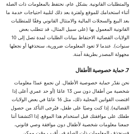
والمتطلبات القانونية. بشكل عام، نحتفظ بالمعلومات ذات الصلة
أثناء استخدامك للموقع ولفترة بعد ذلك لتلبية احتياجات خدمة ما
بعد البيع والسجلات المالية والامتثال القانوني وفقًا للمتطلبات
القانونية المعمول بها (على سبيل المثال، قد تتطلب بعض
الولايات القضائية الاحتفاظ ببيانات الطلبات لمدة تصل إلى 10
سنوات). عندما لا تعود المعلومات ضرورية، سنحذفها أو نجعلها
مجهولة المصدر بطريقة آمنة.
7. حماية خصوصية الأطفال
نحن نقدّر حماية خصوصية الأطفال. لن نجمع عمدًا معلومات
شخصية من أطفال دون سن 13 عامًا (أو حد عمري أعلى إذا
اقتضت القوانين المحلية ذلك، مثل 16 عامًا في بعض الولايات
القضائية). إذا كنت وصيًا على طفل، فيُرجى التأكد من حصول
طفلك على موافقتك قبل استخدام هذا الموقع. إذا اكتشفنا أننا
جمعنا معلومات شخصية لأطفال دون موافقة وصي قانوني،
فسنحذف المعلومات ذات الصلة في أقرب وقت ممكن.