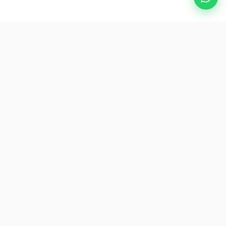
الوجهات الشائعة
eSIM
عن AirZlink
اشترك معنا
كن أول من يصل إلى عروض ونصائح السفر الحصرية.