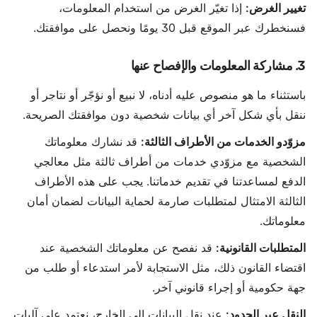
تغيير الغرض:
إذا تغيّر الغرض من استخدام المعلومات،
فسنخطرك عبر الموقع قبل 30 يومًا ونحصل على موافقتك.
3. مشاركة المعلومات والإفصاح عنها
باستثناء ما هو منصوص عليه أدناه، لا نبيع أو نؤجّر أو نتاجر أو
ننقل بأي شكل آخر أي بيانات شخصية دون موافقتك الصريحة.
مزوّدو الخدمات من الأطراف الثالثة:
قد نشارك معلوماتك
الشخصية مع مزوّدي خدمات من أطراف ثالثة مثل معالجي
الدفع لمساعدتنا في تقديم خدماتنا. يجب على هذه الأطراف
الثالثة الامتثال لمتطلبات صارمة لحماية البيانات لضمان أمان
معلوماتك.
المتطلبات القانونية:
قد نفصح عن معلوماتك الشخصية عند
اقتضاء القانون ذلك، مثل الاستجابة لأمر استدعاء أو طلب من
جهة حكومية أو إجراء قانوني آخر.
النقل عبر الحدود:
عند نقل البيانات إلى الخارج، نعتمد على آليات