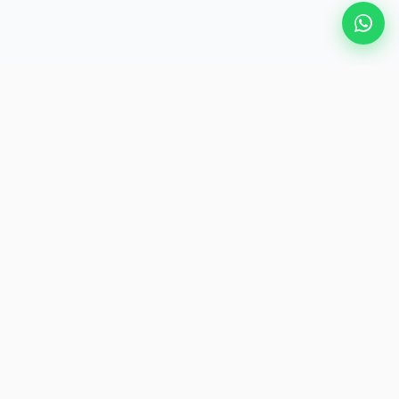
Beliebte Reiseziele
eSIM
Über AirZlink
Abonnieren
Seien Sie der/die Erste, der/die exklusive Reiseangebote und
Tipps erhält.