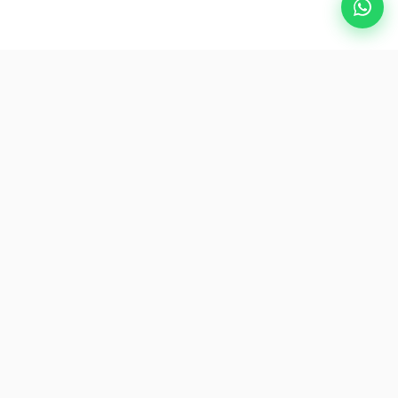
Destinazioni popolari
eSIM
Informazioni su AirZlink
Iscriviti
Sii il primo ad accedere a offerte e consigli di viaggio esclusivi.