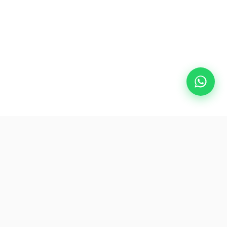
Zlink
Subscrever
Seja o primeiro a aceder a
ofertas e dicas de viagem
exclusivas.
s