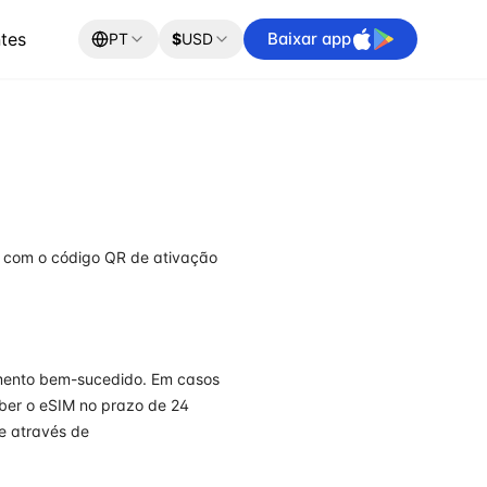
tes
Baixar app
PT
$
USD
l com o código QR de ativação
mento bem-sucedido. Em casos
eber o eSIM no prazo de 24
e através de