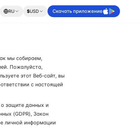
Скачать приложение
RU
$
USD
как мы собираем,
ей. Пожалуйста,
ьзуете этот Веб-сайт, вы
оответствии с настоящей
 о защите данных и
нных (GDPR), Закон
те личной информации