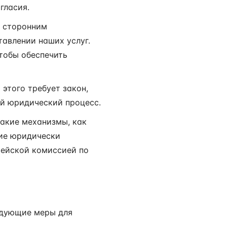
гласия.
 сторонним
тавлении наших услуг.
тобы обеспечить
того требует закон,
гой юридический процесс.
такие механизмы, как
гие юридически
рейской комиссией по
едующие меры для