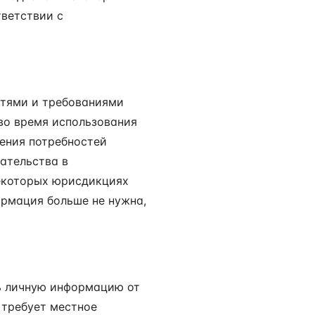
ветствии с
стями и требованиями
во время использования
рения потребностей
ательства в
екоторых юрисдикциях
ормация больше не нужна,
ь личную информацию от
о требует местное