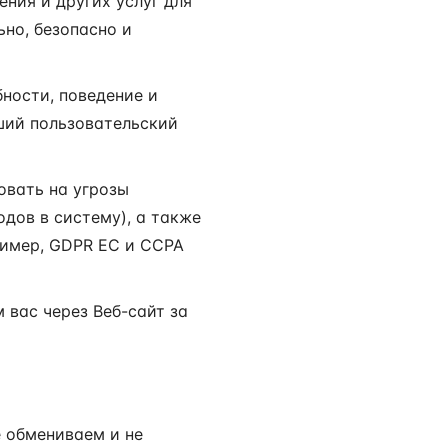
ния и других услуг для
ьно, безопасно и
ности, поведение и
чший пользовательский
овать на угрозы
дов в систему), а также
ример, GDPR ЕС и CCPA
вас через Веб-сайт за
е обмениваем и не