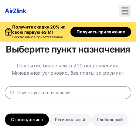
AirZlink
Получите скидку 20% на
Получить приложение
свою первую eSIM!
Эксклюзивное приветственное
предложение, доступное только
в приложении.
Выберите пункт назначения
Покрытие более чем в 200 направлениях.
Мгновенная установка, без платы за роуминг.
Страна/регион
Региональный
Глобальный