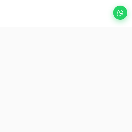
Популярные направления
eSIM
О AirZlink
Подпишитесь на нас
Будьте первым, кто получит доступ к эксклюзивным
туристическим предложениям и советам.