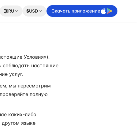
Скачать приложение
RU
$
USD
астоящие Условия»).
ись соблюдать настоящие
ие услуг.
аем, мы пересмотрим
 проверяйте полную
чае каких-либо
 другом языке