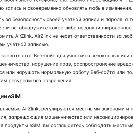
ю запись и своевременно обновлять любые изменения.
ь за безопасность своей учетной записи и пароля, а т
Если вы обнаружите какое-либо несанкционированное 
ить AirZlink. AirZlink не несет ответственности за лю
ем учетной записью.
льзовать этот Веб-сайт для участия в незаконных или
енничество, нарушение прав, распространение вредонос
я или нарушать нормальную работу Веб-сайта или по
гим ресурсам без разрешения.
ции eSIM
вляемые AirZlink, регулируются местными законами и 
ния, запрещающие мошенничество или несанкциониров
я продукты eSIM, вы соглашаетесь соблюдать местные