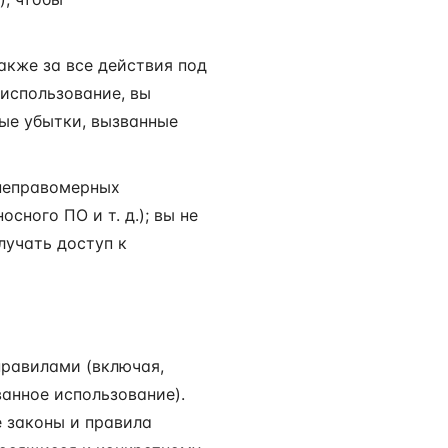
акже за все действия под
использование, вы
бые убытки, вызванные
 неправомерных
ного ПО и т. д.); вы не
лучать доступ к
правилами (включая,
анное использование).
 законы и правила