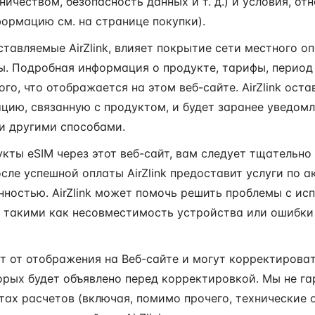
ичеством, безопасность данных и т. д.) и условия, о
ормацию см. на странице покупки).
ставляемые AirZlink, влияет покрытие сети местного о
ы. Подробная информация о продукте, тарифы, период
го, что отображается на этом веб-сайте. AirZlink оста
ию, связанную с продуктом, и будет заранее уведомл
 и другими способами.
укты eSIM через этот веб-сайт, вам следует тщательно
сле успешной оплаты AirZlink предоставит услуги по а
нностью. AirZlink может помочь решить проблемы с ис
 такими как несовместимость устройства или ошибки в
т от отображения на Веб-сайте и могут корректироват
орых будет объявлено перед корректировкой. Мы не г
тах расчетов (включая, помимо прочего, технические