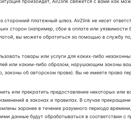
ситуация произойдет, AirZlink свяжется с вами как мо
 сторонний платежный шлюз. AirZlink не несет ответс
ьих сторон (например, сбои в оплате или уязвимости б
латой, вы можете обратиться за помощью в службу п
льзовать товары или услуги для каких-либо незаконны
лей или каким-либо образом, нарушающим законы ва
о, законы об авторском праве). Вы не имеете права пе
менить или прекратить предоставление некоторых или в
 изменений в законах и правилах. В случае прекращени
омлены заранее в течение разумного периода времени
ними данные будут обрабатываться в соответствии с