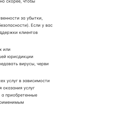
жно скорее, чтобы
твенности за убытки,
езопасности). Если у вас
оддержки клиентов
х или
шей юрисдикции
редавать вирусы, черви
сех услуг в зависимости
я оказания услуг
, а приобретенные
 применимым