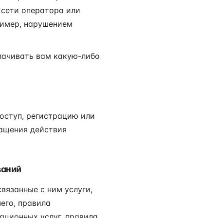
в сети оператора или
ример, нарушением
лачивать вам какую-либо
оступ, регистрацию или
ращения действия
ваний
связанные с ним услуги,
его, правила
ационных услуг, правила