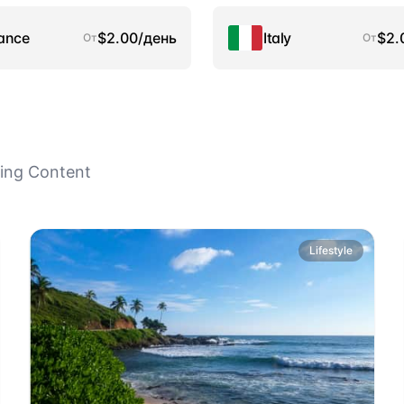
ance
$2.00/день
Italy
$2.
От
От
zing Content
Lifestyle