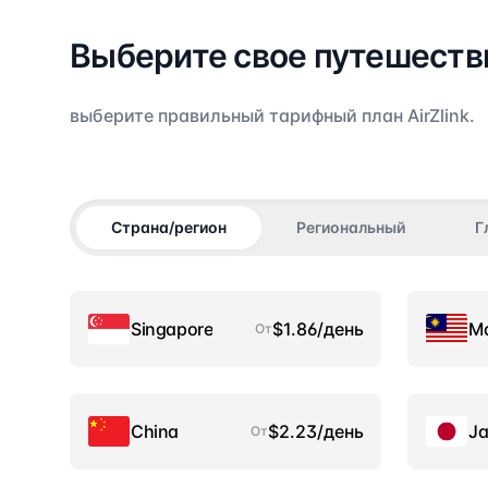
Выберите свое путешест
выберите правильный тарифный план AirZlink.
Страна/регион
Региональный
Г
Singapore
$1.86/день
Ma
От
China
$2.23/день
J
От