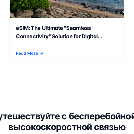
eSIM: The Ultimate "Seamless
Connectivity" Solution for Digital
Nomads, International Students, and
Expatriates
Read More
 for Europe Travel in 2026
- eSIM: The Ultimate "Seamless Connectivity" Solution for
утешествуйте с бесперебойной
высокоскоростной связью