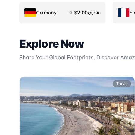
Germany
$2.00/день
Fr
От
Explore Now
Share Your Global Footprints, Discover Ama
Travel