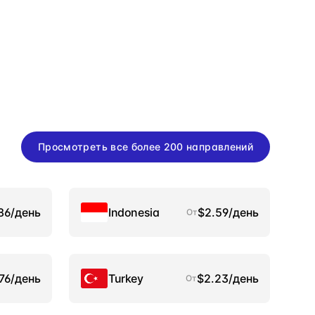
Просмотреть все более 200 направлений
86/день
Indonesia
$2.59/день
От
.76/день
Turkey
$2.23/день
От