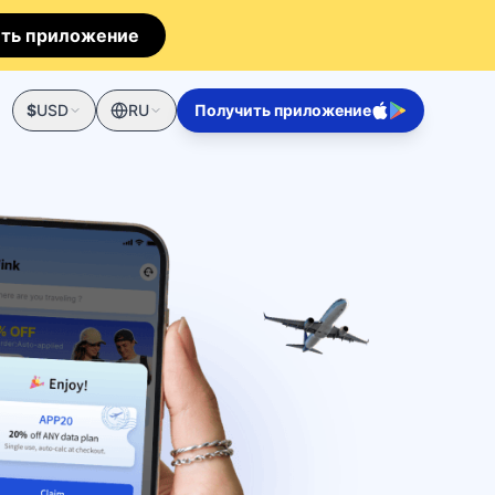
ть приложение
$
USD
RU
Получить приложение