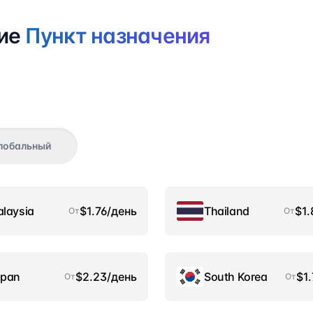
вие
Пункт назначения
лобальный
laysia
$1.76/день
Thailand
$1.
От
От
apan
$2.23/день
South Korea
$1
От
От