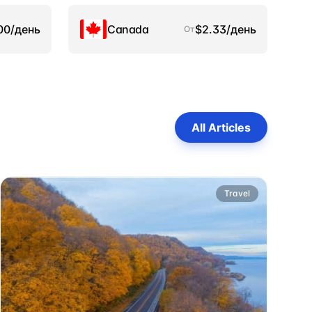
00/день
Canada
$2.33/день
От
All Articles
Travel