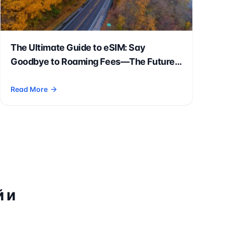
The Ultimate Guide to eSIM: Say
Goodbye to Roaming Fees—The Future
of Smart Travel Is Here!
Read More
 Digital Nomads, International Students, and Expatriates
- The Ultimate Guide to eSIM: Say Goodbye to Roaming Fees—Th
 и