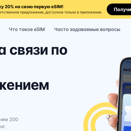
у 20% на свою первую eSIM!
Получи
етственное предложение, доступное только в приложении.
Что такое eSIM
Часто задаваемые вопросы
а связи по
ожением
чем 200
нг.