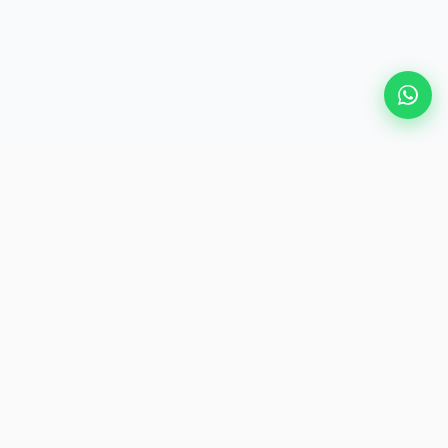
Destinations populaires
eSIM
À propos d'AirZlink
S'abonner
Soyez le premier à accéder à des offres et conseils de voyage
exclusifs.