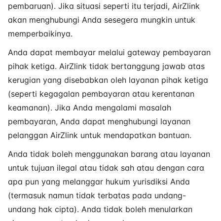
pembaruan). Jika situasi seperti itu terjadi, AirZlink
akan menghubungi Anda sesegera mungkin untuk
memperbaikinya.
Anda dapat membayar melalui gateway pembayaran
pihak ketiga. AirZlink tidak bertanggung jawab atas
kerugian yang disebabkan oleh layanan pihak ketiga
(seperti kegagalan pembayaran atau kerentanan
keamanan). Jika Anda mengalami masalah
pembayaran, Anda dapat menghubungi layanan
pelanggan AirZlink untuk mendapatkan bantuan.
Anda tidak boleh menggunakan barang atau layanan
untuk tujuan ilegal atau tidak sah atau dengan cara
apa pun yang melanggar hukum yurisdiksi Anda
(termasuk namun tidak terbatas pada undang-
undang hak cipta). Anda tidak boleh menularkan