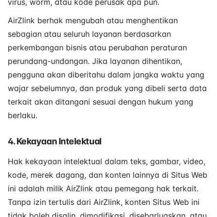
virus, worm, atau kode perusak apa pun.
AirZlink berhak mengubah atau menghentikan
sebagian atau seluruh layanan berdasarkan
perkembangan bisnis atau perubahan peraturan
perundang-undangan. Jika layanan dihentikan,
pengguna akan diberitahu dalam jangka waktu yang
wajar sebelumnya, dan produk yang dibeli serta data
terkait akan ditangani sesuai dengan hukum yang
berlaku.
4. Kekayaan Intelektual
Hak kekayaan intelektual dalam teks, gambar, video,
kode, merek dagang, dan konten lainnya di Situs Web
ini adalah milik AirZlink atau pemegang hak terkait.
Tanpa izin tertulis dari AirZlink, konten Situs Web ini
tidak boleh disalin, dimodifikasi, disebarluaskan, atau