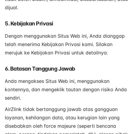
dijual.
5. Kebijakan Privasi
Dengan menggunakan Situs Web ini, Anda dianggap
telah menerima Kebijakan Privasi kami. Silakan
merujuk ke Kebijakan Privasi untuk detailnya.
6. Batasan Tanggung Jawab
Anda mengakses Situs Web ini, menggunakan
kontennya, dan mengeklik tautan dengan risiko Anda
sendiri.
AirZlink tidak bertanggung jawab atas gangguan
layanan, kehilangan data, atau kerugian lain yang
disebabkan oleh force majeure (seperti bencana