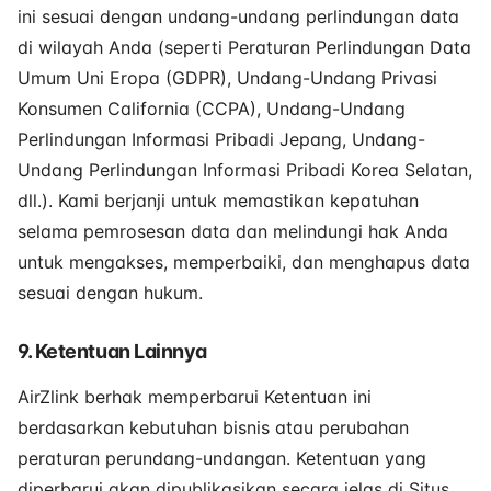
ini sesuai dengan undang-undang perlindungan data
di wilayah Anda (seperti Peraturan Perlindungan Data
Umum Uni Eropa (GDPR), Undang-Undang Privasi
Konsumen California (CCPA), Undang-Undang
Perlindungan Informasi Pribadi Jepang, Undang-
Undang Perlindungan Informasi Pribadi Korea Selatan,
dll.). Kami berjanji untuk memastikan kepatuhan
selama pemrosesan data dan melindungi hak Anda
untuk mengakses, memperbaiki, dan menghapus data
sesuai dengan hukum.
9. Ketentuan Lainnya
AirZlink berhak memperbarui Ketentuan ini
berdasarkan kebutuhan bisnis atau perubahan
peraturan perundang-undangan. Ketentuan yang
diperbarui akan dipublikasikan secara jelas di Situs