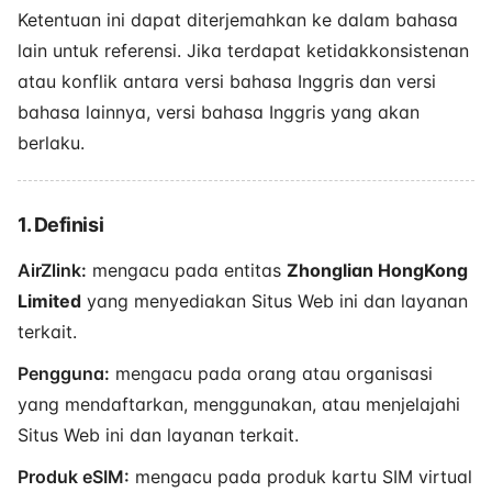
Ketentuan ini dapat diterjemahkan ke dalam bahasa
lain untuk referensi. Jika terdapat ketidakkonsistenan
atau konflik antara versi bahasa Inggris dan versi
bahasa lainnya, versi bahasa Inggris yang akan
berlaku.
1. Definisi
AirZlink:
mengacu pada entitas
Zhonglian HongKong
Limited
yang menyediakan Situs Web ini dan layanan
terkait.
Pengguna:
mengacu pada orang atau organisasi
yang mendaftarkan, menggunakan, atau menjelajahi
Situs Web ini dan layanan terkait.
Produk eSIM:
mengacu pada produk kartu SIM virtual