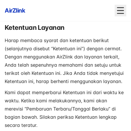
AirZlink
Ketentuan Layanan
Harap membaca syarat dan ketentuan berikut
(selanjutnya disebut “Ketentuan ini”) dengan cermat.
Dengan menggunakan AirZlink dan layanan terkait,
Anda telah sepenuhnya memahami dan setuju untuk
terikat oleh Ketentuan ini. Jika Anda tidak menyetujui
Ketentuan ini, harap berhenti menggunakan layanan.
Kami dapat memperbarui Ketentuan ini dari waktu ke
waktu. Ketika kami melakukannya, kami akan
merevisi “Pembaruan Terbaru/Tanggal Berlaku” di
bagian bawah. Silakan periksa Ketentuan lengkap
secara teratur.