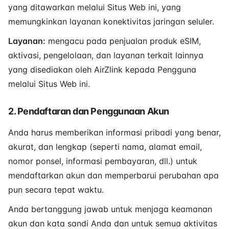
yang ditawarkan melalui Situs Web ini, yang
memungkinkan layanan konektivitas jaringan seluler.
Layanan:
mengacu pada penjualan produk eSIM,
aktivasi, pengelolaan, dan layanan terkait lainnya
yang disediakan oleh AirZlink kepada Pengguna
melalui Situs Web ini.
2. Pendaftaran dan Penggunaan Akun
Anda harus memberikan informasi pribadi yang benar,
akurat, dan lengkap (seperti nama, alamat email,
nomor ponsel, informasi pembayaran, dll.) untuk
mendaftarkan akun dan memperbarui perubahan apa
pun secara tepat waktu.
Anda bertanggung jawab untuk menjaga keamanan
akun dan kata sandi Anda dan untuk semua aktivitas