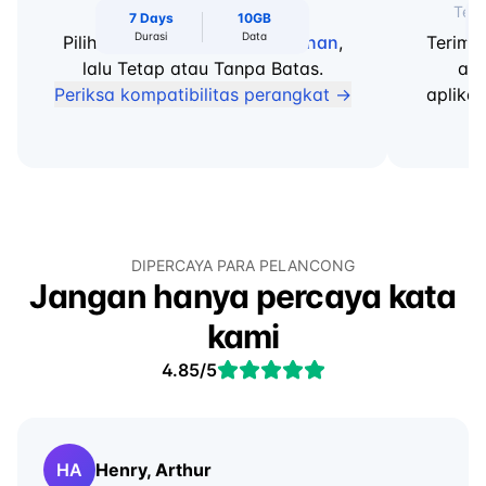
eSIM
Ke mana selanjutnya
Terh
Pilih destinasi & hari
Pa
7 Days
10GB
Cari negara atau wilayah
Amerika Serikat
Durasi
Data
Pilih
negara dan lama perjalanan
,
Terim
lalu Tetap atau Tanpa Batas.
ata
Periksa kompatibilitas perangkat →
aplika
DIPERCAYA PARA PELANCONG
Jangan hanya percaya kata
kami
4.85/5
HA
Henry, Arthur