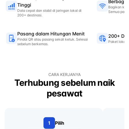
Berbagi 
Tinggi
Bagikan ke l
Data cepat dan stabil di jaringan lokal di
Semua paket
200+ destinasi.
Pasang dalam Hitungan Menit
200+ Des
Pindai QR atau pasang sekali ketuk. Selesai
Paket lokal &
sebelum berkemas.
CARA KERJANYA
Terhubung sebelum naik
pesawat
1
Pilih