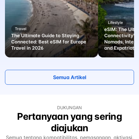
Lifestyle
Travel
eSIM: The Ulti
The Ultimate Guide to Staying
Connectivity" S
Connected: Best eSIM for Europe
Nomads, Intern
Travel in 2026
and Expatriate
Semua Artikel
DUKUNGAN
Pertanyaan yang sering
diajukan
Semua tentang kompatibilitas, pemasangan, aktivasi,