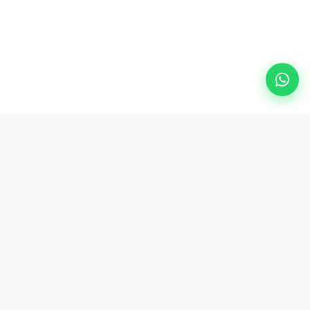
Destinasi Populer
eSIM
Tentang AirZlink
Berlangganan Kami
Jadilah Orang Pertama yang Mengakses Penawaran dan Tip
Perjalanan Eksklusif.