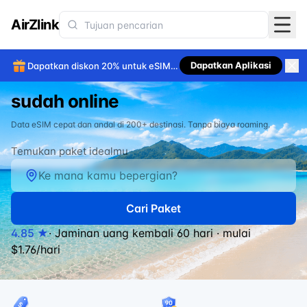
AirZlink
Dapatkan Aplikasi
Dapatkan diskon 20% untuk eSIM
Baru mendarat
pertamamu di aplikasi.
sudah online
Data eSIM cepat dan andal di 200+ destinasi. Tanpa biaya roaming.
Temukan paket idealmu
Cari Paket
4.85 ★
· Jaminan uang kembali 60 hari · mulai
$1.76/hari