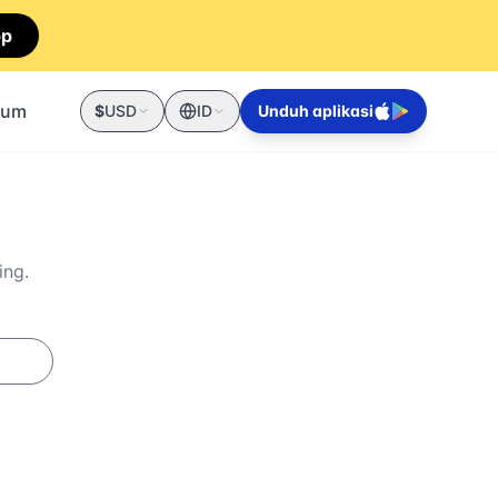
pp
mum
$
USD
ID
Unduh aplikasi
ing.