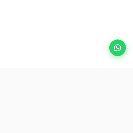
rZlink
Berlangganan Kami
mi
Jadilah Orang Pertama yang
Mengakses Penawaran dan Tip
Perjalanan Eksklusif.
mi