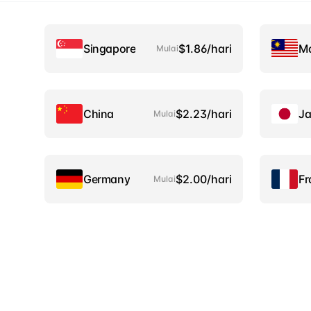
Singapore
$1.86/hari
Ma
Mulai
China
$2.23/hari
J
Mulai
Germany
$2.00/hari
Fr
Mulai