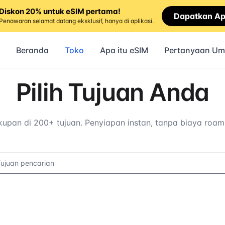
Diskon 20% untuk eSIM pertama!
Dapatkan A
Penawaran selamat datang eksklusif, hanya di aplikasi.
Beranda
Toko
Apa itu eSIM
Pertanyaan U
Pilih Tujuan Anda
upan di 200+ tujuan. Penyiapan instan, tanpa biaya roam