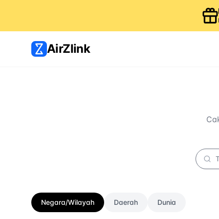
AirZlink
Cak
Negara/Wilayah
Daerah
Dunia