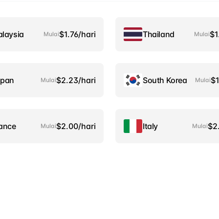
laysia
$1.76/hari
Thailand
$1
Mulai
Mulai
apan
$2.23/hari
South Korea
$1
Mulai
Mulai
ance
$2.00/hari
Italy
$2
Mulai
Mulai