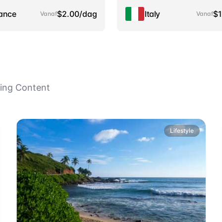
ance
$2.00/dag
Italy
$1
Vanaf
Vanaf
zing Content
Lifestyle