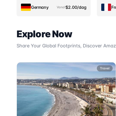
Germany
$2.00/dag
Fr
Vanaf
Explore Now
Share Your Global Footprints, Discover Ama
Travel