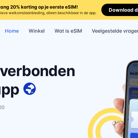
ang 20% korting op je eerste eSIM!
Download d
ieve welkomstaanbieding, alleen beschikbaar in de app.
Home
Winkel
Wat is eSIM
Veelgestelde vrage
d verbonden
app
00