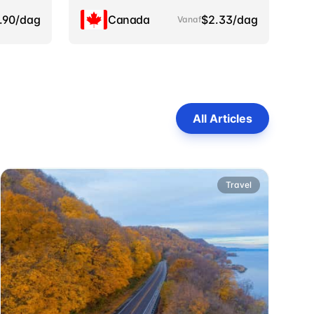
.90/dag
Canada
$2.33/dag
Vanaf
All Articles
Travel