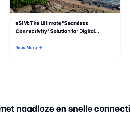
eSIM: The Ultimate "Seamless
Connectivity" Solution for Digital
Nomads, International Students, and
Expatriates
Read More
 for Europe Travel in 2026
- eSIM: The Ultimate "Seamless Connectivity" Solution for
met naadloze en snelle connecti