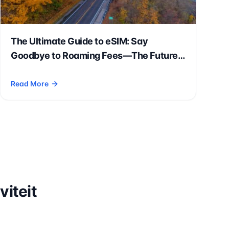
The Ultimate Guide to eSIM: Say
Goodbye to Roaming Fees—The Future
of Smart Travel Is Here!
Read More
 Digital Nomads, International Students, and Expatriates
- The Ultimate Guide to eSIM: Say Goodbye to Roaming Fees—Th
viteit