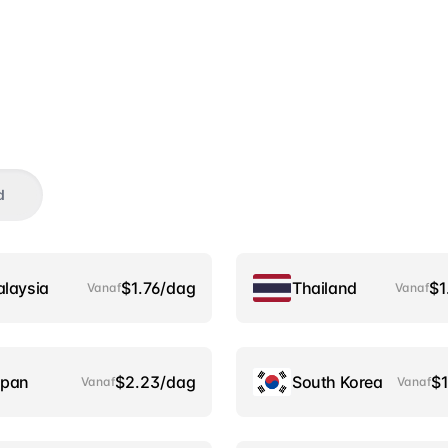
d
laysia
$1.76/dag
Thailand
$1
Vanaf
Vanaf
apan
$2.23/dag
South Korea
$1
Vanaf
Vanaf