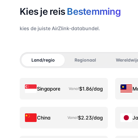
Kies je reis
Bestemming
kies de juiste AirZlink-databundel.
Land/regio
Regionaal
Wereldwij
Singapore
$1.86/dag
Ma
Vanaf
China
$2.23/dag
J
Vanaf