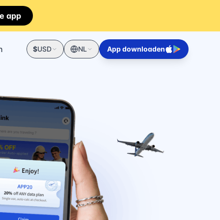
e app
n
$
USD
NL
App downloaden