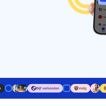
n
Blijf verbonden
Veilig