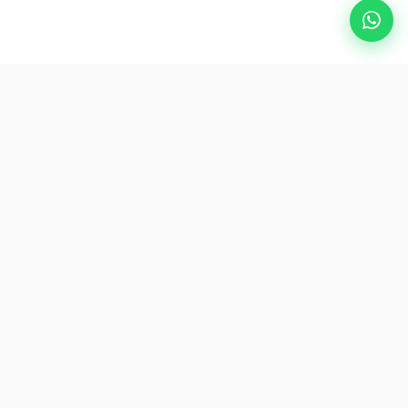
热门目的地
eSIM
关于AirZlink
订阅我们
订阅我们的通讯，获取最新优惠和旅行资讯。