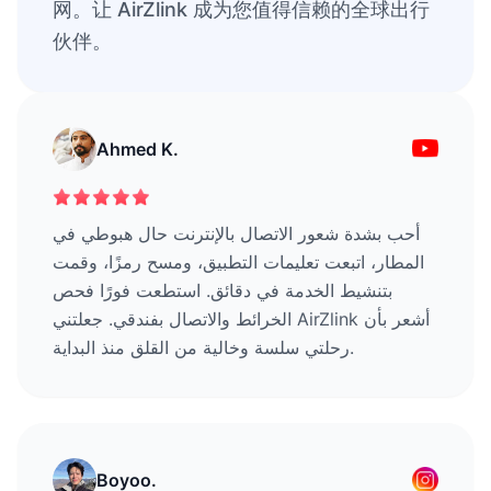
网。让 AirZlink 成为您值得信赖的全球出行
伙伴。
Ahmed K.
أحب بشدة شعور الاتصال بالإنترنت حال هبوطي في
المطار، اتبعت تعليمات التطبيق، ومسح رمزًا، وقمت
بتنشيط الخدمة في دقائق. استطعت فورًا فحص
الخرائط والاتصال بفندقي. جعلتني AirZlink أشعر بأن
رحلتي سلسة وخالية من القلق منذ البداية.
Boyoo.