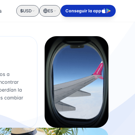
s
$
USD
ES
Conseguir la app
mos a
encontrar
perdían la
os cambiar