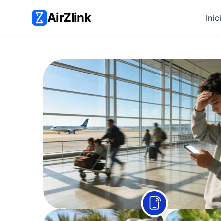
AirZlink
Inic