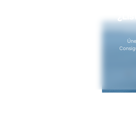
¿Lis
Úne
Consigu