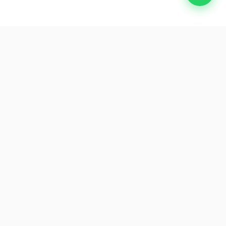
ink
Suscríbete
ros
Sé el primero en acceder a
ofertas y consejos de viaje
exclusivos.
s
App Store
Descargar ahora
Google Play
DISPONIBLE EN