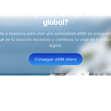
to para empezar tu viaje de con
global?
te a nosotros para vivir una comodidad eSIM sin preceden
e ya tu solución exclusiva y comienza tu viaje de transf
digital.
Conseguir eSIM ahora