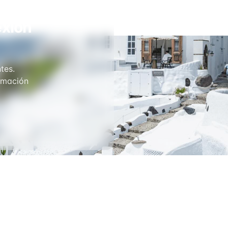
exión
tes.
ormación