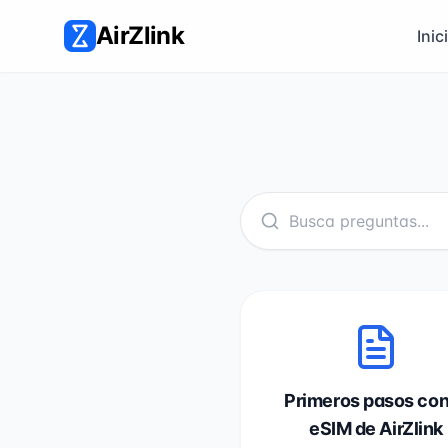
AirZlink
Inic
Primeros pasos con
eSIM de AirZlink