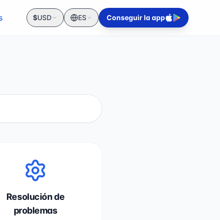
s
$
USD
ES
Conseguir la app
Resolución de
problemas