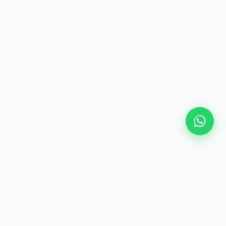
ink
Suscríbete
ros
Sé el primero en acceder a
ofertas y consejos de viaje