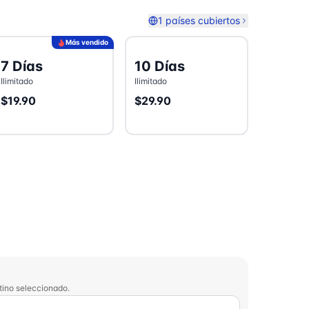
1 países cubiertos
Más vendido
7 Días
10 Días
Ilimitado
Ilimitado
$19.90
$29.90
tino seleccionado.