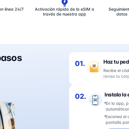
en línea 24/7
Activación rápida de la eSIM a
Seguimien
través de nuestra app
datos 
 pasos
Haz tu ped
01.
Recibe el cód
revisa tu ca
Instala la
02.
En la app, p
automáticam
Escanea el c
pantalla par