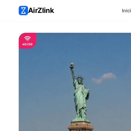
AirZlink
Inic
4G/5G