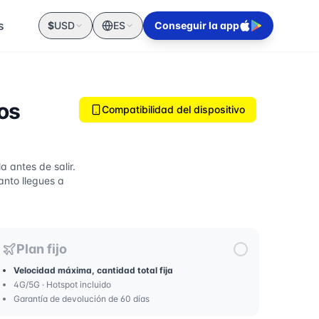
s
$
USD
ES
Conseguir la app
os
Compatibilidad del dispositivo
a antes de salir.
anto llegues a
Plan fijo
Velocidad máxima, cantidad total fija
4G/5G · Hotspot incluido
Garantía de devolución de 60 días